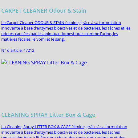
CARPET CLEANER Odour & Stain
Le Carpet Cleaner ODOUR & STAIN élimine, grâce à sa formulation
innovante à base d‘enzymes bioactives et de bactéries, les tâches et les
odeurs causées par les animaux domestiques comme l‘urine, les
matières fécales, le vomi et le sang.
N° d'article: 47212
CLEANING SPRAY Litter Box & Cage
Lo Cleaning Spray LITTER BOX & CAGE élimine, grâce à sa formulation
innovante à base d’enzymes bioactives et de bactéries, les taches
tenaces des bacs à litière pour chats, des cages pour animaux et des