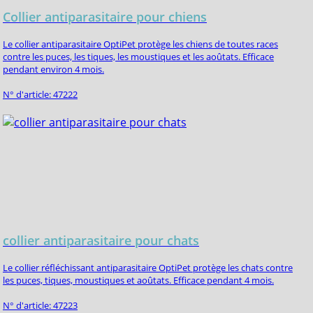
Collier antiparasitaire pour chiens
Le collier antiparasitaire OptiPet protège les chiens de toutes races
contre les puces, les tiques, les moustiques et les aoûtats. Efficace
pendant environ 4 mois.
N° d'article: 47222
collier antiparasitaire pour chats
Le collier réfléchissant antiparasitaire OptiPet protège les chats contre
les puces, tiques, moustiques et aoûtats. Efficace pendant 4 mois.
N° d'article: 47223