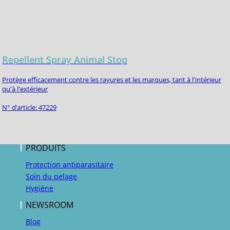
Repellent Spray Animal Stop
Protège efficacement contre les rayures et les marques, tant à l'intérieur
qu'à l'extérieur
N° d’article: 47229
PRODUITS
Protection antiparasitaire
Soin du pelage
Hygiène
NEWSROOM
Blog