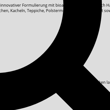
 innovativer Formulierung mit bioaktiven Enzymen, durch H
chen, Kacheln, Teppiche, Polstermöbel und Stoffe. Wirkt sow
t mit Küchenpapier oder einem Tuch entfernen.
CLEANING SPRAY Odour & Stain besprühen und einwirken lass
aubsauger entfernen.