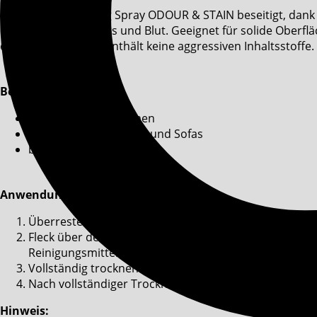
Der OptiPet Cleaning Spray ODOUR & STAIN beseitigt, dank
Fäkalien, Erbrochenes und Blut. Geeignet für solide Oberflä
erneute Markieren. Enthält keine aggressiven Inhaltsstoffe.
Besondere Vorteile:
mit bioaktiven Enzymen
für solide Oberflächen und Sofas
biologisch abbaubar
Anwendung:
Überreste von Urin, Fäkalien oder Erbrochenes zuers
Fleck über den Rand hinaus ausreichend mit OptiPet 
Reinigungsmittel verwenden.
Vollständig trocknen lassen.
Nach vollständiger Trocknung Rückstände mit dem St
Hinweis: