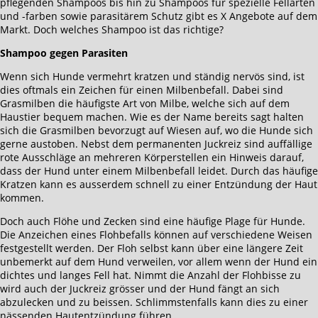
pflegenden Shampoos bis hin zu Shampoos für spezielle Fellarten
und -farben sowie parasitärem Schutz gibt es X Angebote auf dem
Markt. Doch welches Shampoo ist das richtige?
Shampoo gegen Parasiten
Wenn sich Hunde vermehrt kratzen und ständig nervös sind, ist
dies oftmals ein Zeichen für einen Milbenbefall. Dabei sind
Grasmilben die häufigste Art von Milbe, welche sich auf dem
Haustier bequem machen. Wie es der Name bereits sagt halten
sich die Grasmilben bevorzugt auf Wiesen auf, wo die Hunde sich
gerne austoben. Nebst dem permanenten Juckreiz sind auffällige
rote Ausschläge an mehreren Körperstellen ein Hinweis darauf,
dass der Hund unter einem Milbenbefall leidet. Durch das häufige
Kratzen kann es ausserdem schnell zu einer Entzündung der Haut
kommen.
Doch auch Flöhe und Zecken sind eine häufige Plage für Hunde.
Die Anzeichen eines Flohbefalls können auf verschiedene Weisen
festgestellt werden. Der Floh selbst kann über eine längere Zeit
unbemerkt auf dem Hund verweilen, vor allem wenn der Hund ein
dichtes und langes Fell hat. Nimmt die Anzahl der Flohbisse zu
wird auch der Juckreiz grösser und der Hund fängt an sich
abzulecken und zu beissen. Schlimmstenfalls kann dies zu einer
nässenden Hautentzündung führen.