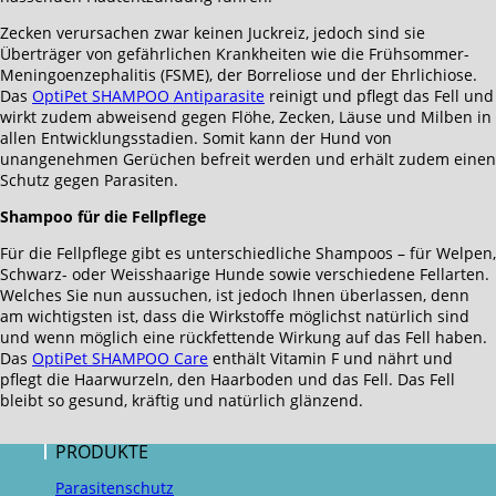
Zecken verursachen zwar keinen Juckreiz, jedoch sind sie
Überträger von gefährlichen Krankheiten wie die Frühsommer-
Meningoenzephalitis (FSME), der Borreliose und der Ehrlichiose.
Das
OptiPet SHAMPOO Antiparasite
reinigt und pflegt das Fell und
wirkt zudem abweisend gegen Flöhe, Zecken, Läuse und Milben in
allen Entwicklungsstadien. Somit kann der Hund von
unangenehmen Gerüchen befreit werden und erhält zudem einen
Schutz gegen Parasiten.
Shampoo für die Fellpflege
Für die Fellpflege gibt es unterschiedliche Shampoos – für Welpen,
Schwarz- oder Weisshaarige Hunde sowie verschiedene Fellarten.
Welches Sie nun aussuchen, ist jedoch Ihnen überlassen, denn
am wichtigsten ist, dass die Wirkstoffe möglichst natürlich sind
und wenn möglich eine rückfettende Wirkung auf das Fell haben.
Das
OptiPet SHAMPOO Care
enthält Vitamin F und nährt und
pflegt die Haarwurzeln, den Haarboden und das Fell. Das Fell
bleibt so gesund, kräftig und natürlich glänzend.
PRODUKTE
Parasitenschutz