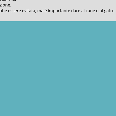
zione.
be essere evitata, ma è importante dare al cane o al gatto s