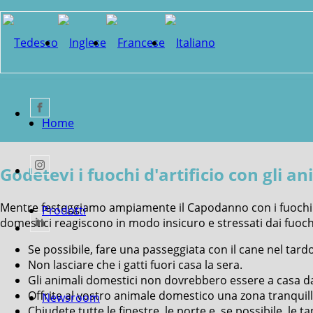
Home
Godetevi i fuochi d'artificio con gli a
Mentre festeggiamo ampiamente il Capodanno con i fuochi d
Prodotti
domestici reagiscono in modo insicuro e stressati dai fuochi
Se possibile, fare una passeggiata con il cane nel tardo
Non lasciare che i gatti fuori casa la sera.
Gli animali domestici non dovrebbero essere a casa da s
Offrite al vostro animale domestico una zona tranquil
Newsroom
Chiudete tutte le finestre, le porte e, se possibile, le ta