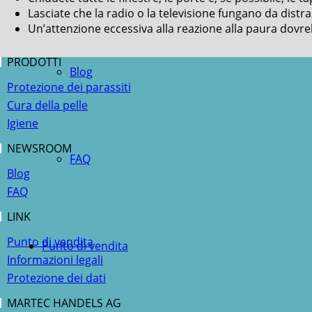
Lasciate che la radio o la televisione fungano da distra
Un’attenzione eccessiva alla reazione alla paura dovreb
PRODOTTI
Blog
Protezione dei parassiti
Cura della pelle
Igiene
NEWSROOM
FAQ
Blog
FAQ
LINK
Punto di vendita
Punto di vendita
Informazioni legali
Protezione dei dati
MARTEC HANDELS AG