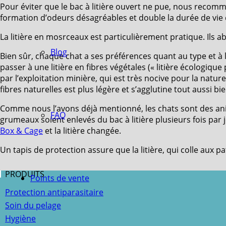
Pour éviter que le bac à litière ouvert ne pue, nous recomma
formation d’odeurs désagréables et double la durée de vie de
La litière en mosrceaux est particulièrement pratique. Ils ab
Blog
Bien sûr, chaque chat a ses préférences quant au type et à la v
passer à une litière en fibres végétales (« litière écologiqu
par l’exploitation minière, qui est très nocive pour la natu
fibres naturelles est plus légère et s’agglutine tout aussi bie
Comme nous l’avons déjà mentionné, les chats sont des anim
FAQ
grumeaux soient enlevés du bac à litière plusieurs fois par j
Box & Cage
et la litière changée.
Un tapis de protection assure que la litière, qui colle aux p
PRODUITS
Points de vente
Protection antiparasitaire
Soin du pelage
Hygiène